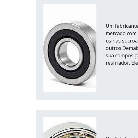
Um fabricante
mercado com e
usinas sucroa
outros.Demai
sua composiçã
resfriador. El