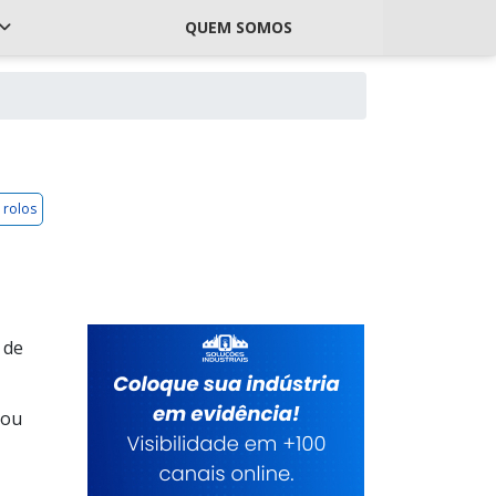
QUEM SOMOS
 rolos
 de
 ou