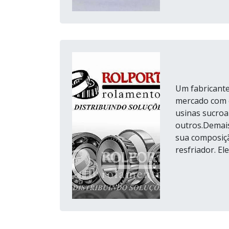
Um fabricante
mercado com e
usinas sucroa
outros.Demai
sua composiçã
resfriador. El