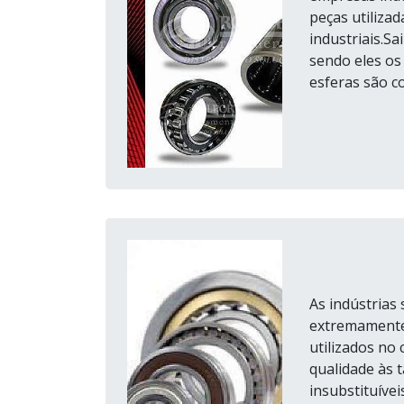
peças utiliza
industriais.S
sendo eles os
esferas são c
As indústrias
extremamente 
utilizados no
qualidade às t
insubstituíve