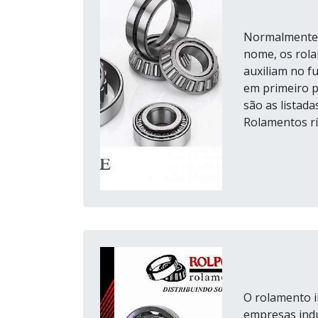
Normalmente 
nome, os rola
auxiliam no 
em primeiro pl
são as listad
Rolamentos rí
O rolamento i
empresas indú