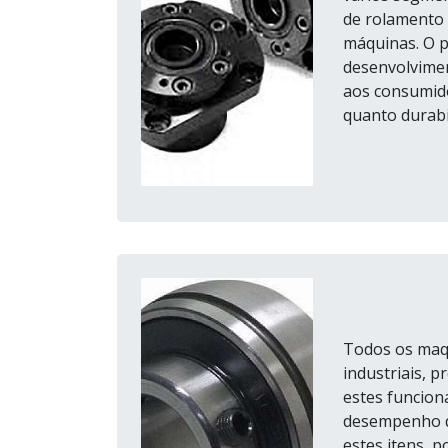
de rolamento
máquinas. O p
desenvolvimen
aos consumido
quanto durabili
Todos os maqu
industriais, 
estes funcio
desempenho q
estes itens, 