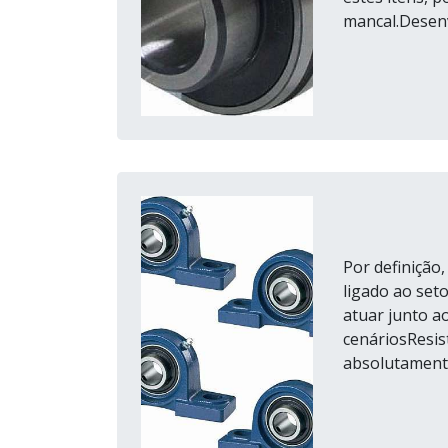
mancal.Desenv
Por definição
ligado ao seto
atuar junto a
cenáriosResis
absolutamente