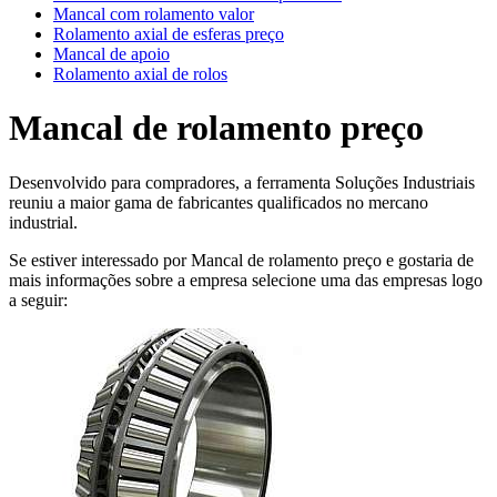
Mancal com rolamento valor
Rolamento axial de esferas preço
Mancal de apoio
Rolamento axial de rolos
Mancal de rolamento preço
Desenvolvido para compradores, a ferramenta Soluções Industriais
reuniu a maior gama de fabricantes qualificados no mercano
industrial.
Se estiver interessado por Mancal de rolamento preço e gostaria de
mais informações sobre a empresa selecione uma das empresas logo
a seguir: