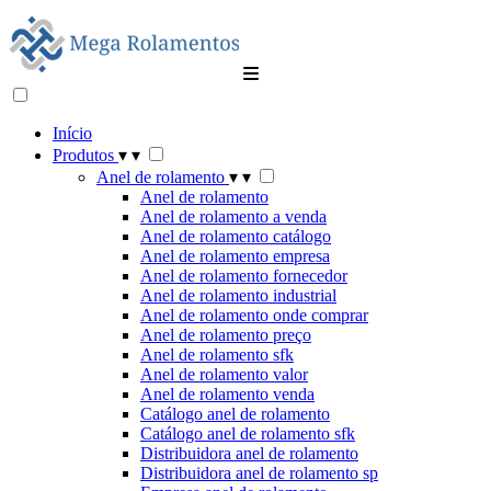
Início
Produtos
▾
▾
Anel de rolamento
▾
▾
Anel de rolamento
Anel de rolamento a venda
Anel de rolamento catálogo
Anel de rolamento empresa
Anel de rolamento fornecedor
Anel de rolamento industrial
Anel de rolamento onde comprar
Anel de rolamento preço
Anel de rolamento sfk
Anel de rolamento valor
Anel de rolamento venda
Catálogo anel de rolamento
Catálogo anel de rolamento sfk
Distribuidora anel de rolamento
Distribuidora anel de rolamento sp