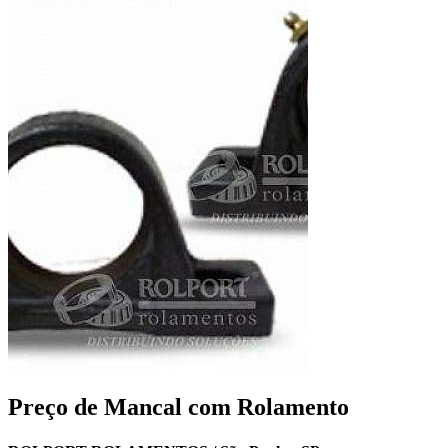
Preço de Mancal com Rolamento