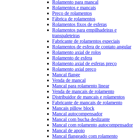
Rolamento para mancal
Rolamentos e mancais
Preço de rolamentos
Fábrica de rolamentos
Rolamentos fixos de esferas
Rolamentos para empilhadeiras e
transpaleteiras
Fabricante de rolamentos especiais
Rolamentos de esfera de contato angular
Rolamento axial de rolos
Rolamento de esfera
Rolamento axial de esferas preço
Rolamento axial preço
Mancal flange
Venda de mancal
Mancal para rolamento linear
Venda de mancais de rolamento
Distribuidor de mancais e rolamentos
Fabricante de mancais de rolamento
Mancais pillow block
Mancal autocompensador
Mancal com bucha deslizante
Mancal com rolamento autocompensador
Mancal de apoio
Mancal flangeado com rolamento