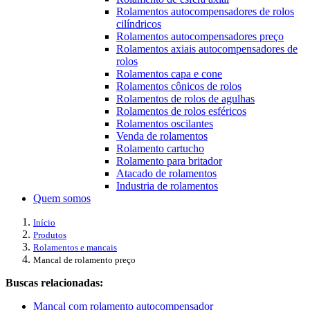
Rolamentos autocompensadores de rolos
cilíndricos
Rolamentos autocompensadores preço
Rolamentos axiais autocompensadores de
rolos
Rolamentos capa e cone
Rolamentos cônicos de rolos
Rolamentos de rolos de agulhas
Rolamentos de rolos esféricos
Rolamentos oscilantes
Venda de rolamentos
Rolamento cartucho
Rolamento para britador
Atacado de rolamentos
Industria de rolamentos
Quem somos
Início
Produtos
Rolamentos e mancais
Mancal de rolamento preço
Buscas relacionadas:
Mancal com rolamento autocompensador