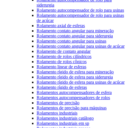
siderurgia
Rolamento autocompensador de rolo para usinas
Rolamento autocompensador de rolo para usinas
de açúcar
Rolamento axial de esferas
Rolamento contato angular para mineração
Rolamento contato angular para siderurgia
Rolamento contato angular para usinas
Rolamento contato angular para usinas de açúcar
Rolamento de contato angular
Rolamento de rolos cilíndricos
Rolamento de rolos cônicos
Rolamento linear de esferas
Rolamento rígido de esfera para mineração
Rolamento rígido de esfera para siderurgia
Rolamento rígido de esfera para usinas de açúcar
Rolamento rígido de esferas
Rolamentos autocompensadores de esfera
Rolamentos autocompensadores de rolos
Rolamentos de precisão
Rolamentos de precisão para máquinas
Rolamentos industriais
Rolamentos industriais catálogo
Rolamentos industriais em sp