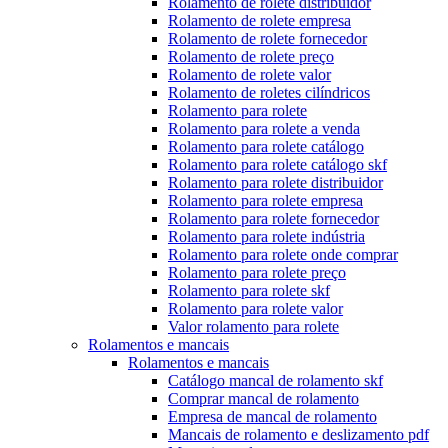
Rolamento de rolete distribuidor
Rolamento de rolete empresa
Rolamento de rolete fornecedor
Rolamento de rolete preço
Rolamento de rolete valor
Rolamento de roletes cilíndricos
Rolamento para rolete
Rolamento para rolete a venda
Rolamento para rolete catálogo
Rolamento para rolete catálogo skf
Rolamento para rolete distribuidor
Rolamento para rolete empresa
Rolamento para rolete fornecedor
Rolamento para rolete indústria
Rolamento para rolete onde comprar
Rolamento para rolete preço
Rolamento para rolete skf
Rolamento para rolete valor
Valor rolamento para rolete
Rolamentos e mancais
Rolamentos e mancais
Catálogo mancal de rolamento skf
Comprar mancal de rolamento
Empresa de mancal de rolamento
Mancais de rolamento e deslizamento pdf