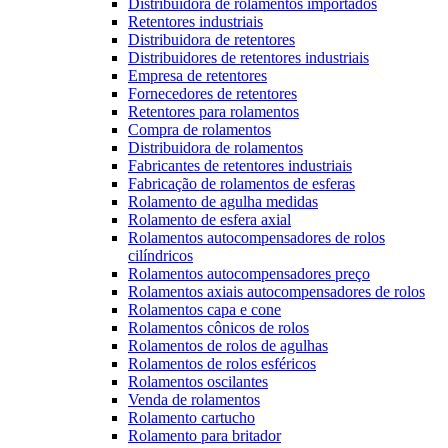
Distribuidora de rolamentos importados
Retentores industriais
Distribuidora de retentores
Distribuidores de retentores industriais
Empresa de retentores
Fornecedores de retentores
Retentores para rolamentos
Compra de rolamentos
Distribuidora de rolamentos
Fabricantes de retentores industriais
Fabricação de rolamentos de esferas
Rolamento de agulha medidas
Rolamento de esfera axial
Rolamentos autocompensadores de rolos
cilíndricos
Rolamentos autocompensadores preço
Rolamentos axiais autocompensadores de rolos
Rolamentos capa e cone
Rolamentos cônicos de rolos
Rolamentos de rolos de agulhas
Rolamentos de rolos esféricos
Rolamentos oscilantes
Venda de rolamentos
Rolamento cartucho
Rolamento para britador