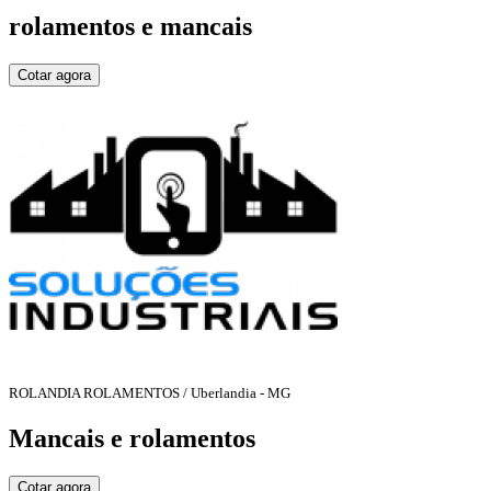
rolamentos e mancais
Cotar agora
ROLANDIA ROLAMENTOS / Uberlandia - MG
Mancais e rolamentos
Cotar agora