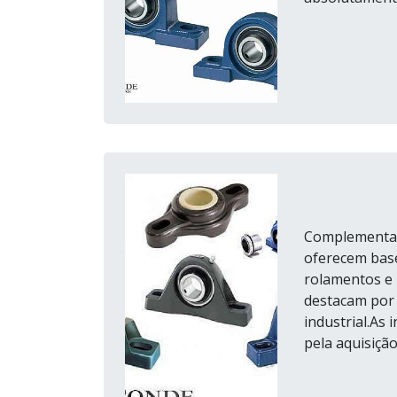
Complementar
oferecem base
rolamentos e 
destacam por
industrial.As
pela aquisição