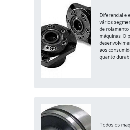
Diferencial e
vários segme
de rolamento
máquinas. O p
desenvolvimen
aos consumido
quanto durabili
Todos os maqu