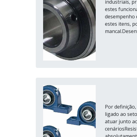
industriais, 
estes funcio
desempenho q
estes itens, 
mancal.Desenv
Por definição
ligado ao seto
atuar junto a
cenáriosResis
absolutamente