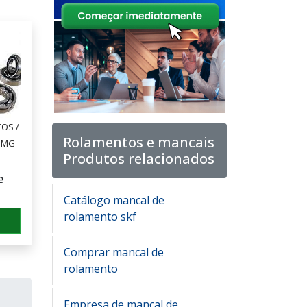
OS /
Rolamentos e mancais
- MG
Produtos relacionados
e
Catálogo mancal de
rolamento skf
Comprar mancal de
rolamento
Empresa de mancal de