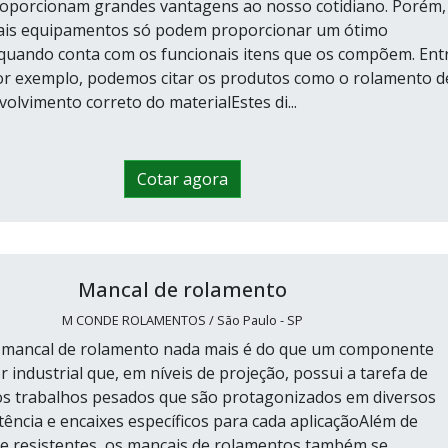
proporcionam grandes vantagens ao nosso cotidiano. Porém,
nais equipamentos só podem proporcionar um ótimo
uando conta com os funcionais itens que os compõem. Ent
por exemplo, podemos citar os produtos como o rolamento d
olvimento correto do materialEstes di...
Cotar agora
Mancal de rolamento
M CONDE ROLAMENTOS / São Paulo - SP
, mancal de rolamento nada mais é do que um componente
r industrial que, em níveis de projeção, possui a tarefa de
os trabalhos pesados que são protagonizados em diversos
tência e encaixes específicos para cada aplicaçãoAlém de
 resistentes, os mancais de rolamentos também se...