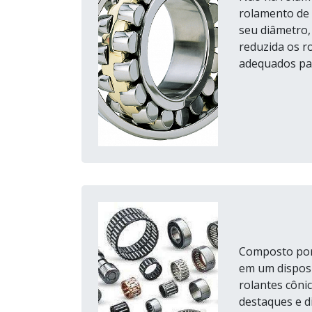
rolamento de r
seu diâmetro,
reduzida os r
adequados par
Composto por 
em um disposi
rolantes cônic
destaques e d