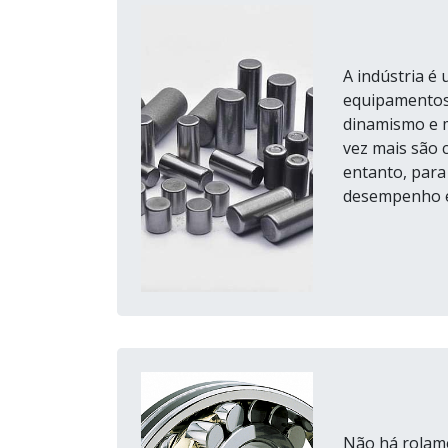
A indústria é
equipamentos 
dinamismo e m
vez mais são 
entanto, para
desempenho es
Não há rolam