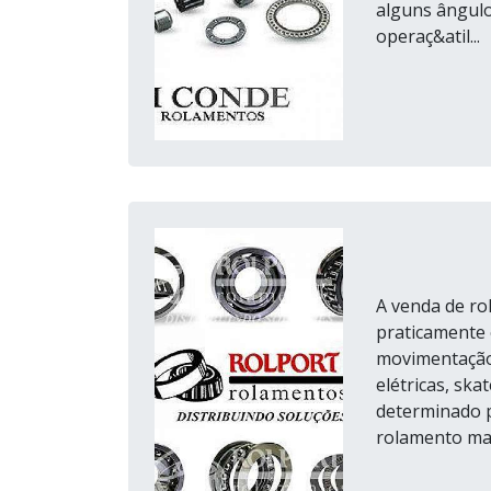
alguns ângulo
operaç&atil...
A venda de ro
praticamente 
movimentação
elétricas, sk
determinado 
rolamento mai